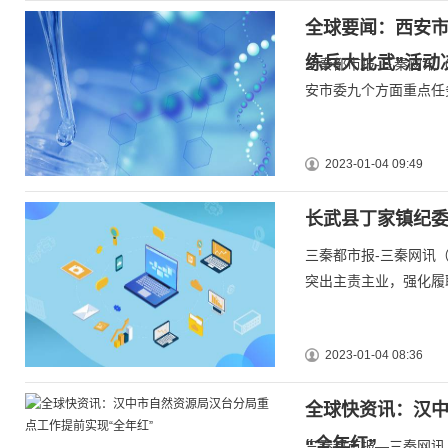
全球要闻：西安市
练兵大比武”活动
三秦都市报-三秦网讯
安市委九个方面重点任务
2023-01-04 09:49
长武县丁家镇纪
三秦都市报-三秦网讯
突出主责主业，强化履
2023-01-04 08:36
全球快资讯：汉
“全年红”
三秦都市报—三秦网讯