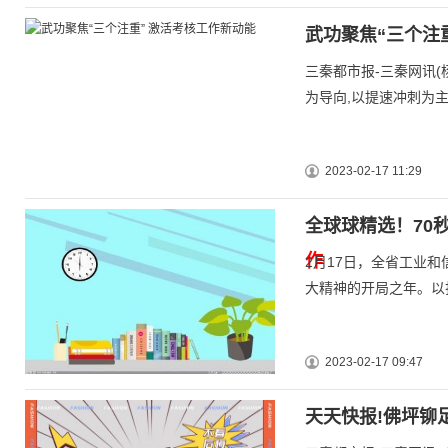
武功聚焦“三个注
三秦都市报-三秦网讯(
为导向,以提速冲刺为主
2023-02-17 11:29
全球球精选！70
作
2月17日，全省工业和
大精神的开局之年。以
2023-02-17 09:47
天天快报!佛坪铆