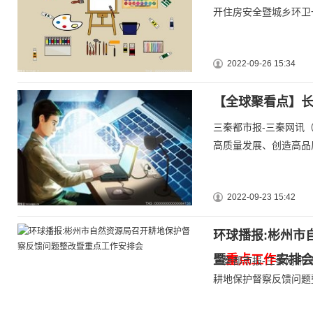
开住房安全暨城乡环卫
2022-09-26 15:34
【全球聚看点】长
三秦都市报-三秦网讯
高质量发展、创造高品
2022-09-23 15:42
环球播报:彬州市
暨
重点工作
安排
三秦都市报-三秦网讯
耕地保护督察反馈问题