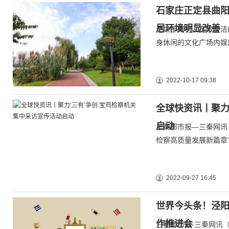
石家庄正定县曲
居环境明显改善
走进邵同村，宽敞整洁
身休闲的文化广场内娱
2022-10-17 09:38
全球快资讯丨聚力
启动
三秦都市报—三秦网讯（
检察高质量发展新篇章
2022-09-27 16:45
世界今头条！泾
作推进会
三秦都市报-三秦网讯