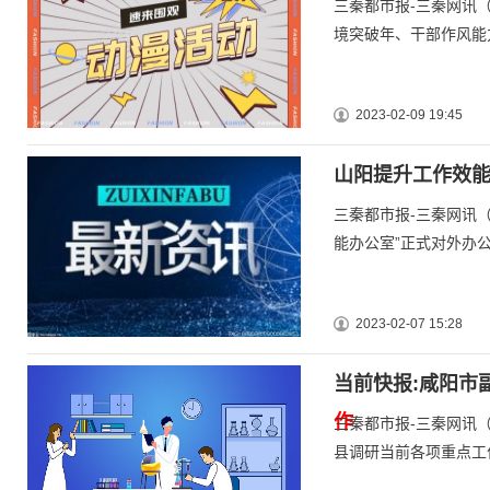
三秦都市报-三秦网讯
境突破年、干部作风能
2023-02-09 19:45
山阳提升工作效
三秦都市报-三秦网讯
能办公室”正式对外办
2023-02-07 15:28
当前快报:咸阳市
作
三秦都市报-三秦网讯
县调研当前各项重点工