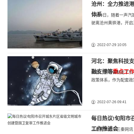
沧州：全力推进
体系
7月18日，随着一声
驶离沧州黄骅港，开启
2022-07-29 10:05
河北：聚焦科技支
融支撑等
重点工
日前，河北省制定了扎
政策体系，作为配套政
2022-07-26 09:41
每日热议!旬阳市
工作推进会
三秦都市报—三秦网讯