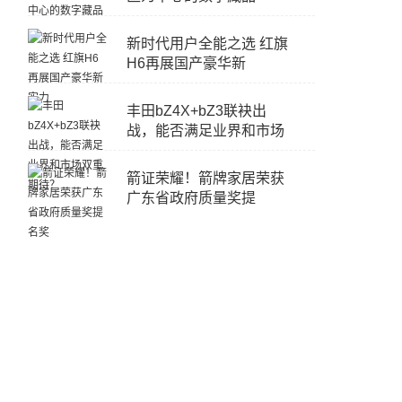
新时代用户全能之选 红旗
H6再展国产豪华新
丰田bZ4X+bZ3联袂出
战，能否满足业界和市场
箭证荣耀！箭牌家居荣获
广东省政府质量奖提