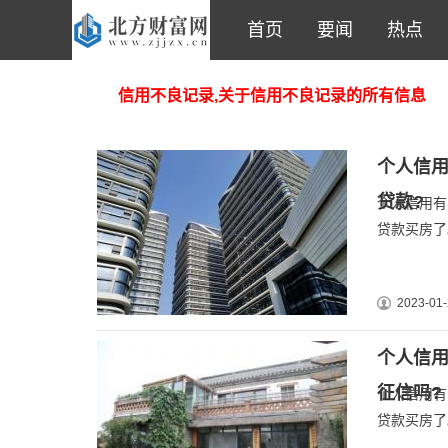
首页
要闻
热点
信用不良记录,关于信用不良记录的所有信息
个人信用
贷款?
个人信用有
贷款买房了
2023-01-
个人信
征信吗?
个人信用有
贷款买房了