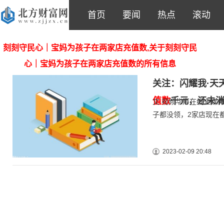
首页
要闻
热点
滚动
刻刻守民心｜宝妈为孩子在两家店充值数,关于刻刻守民
心｜宝妈为孩子在两家店充值数的所有信息
关注：闪耀我·天天
值数
千元，还未消
文 视频华声在线全媒
子都没领，2家店现在
2023-02-09 20:48