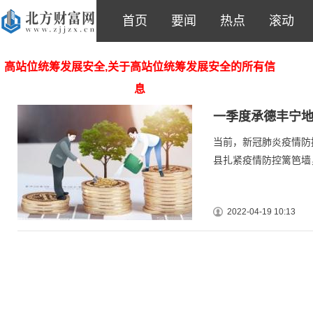
首页
要闻
热点
滚动
高站位统筹发展安全,关于高站位统筹发展安全的所有信
息
一季度承德丰宁地区
当前，新冠肺炎疫情防
县扎紧疫情防控篱笆墙
2022-04-19 10:13